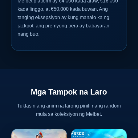
Melbet platform ay €4,000 kada araw, €16,000
kada linggo, at €50,000 kada buwan. Ang
tanging eksepsiyon ay kung manalo ka ng
jackpot, ang premyong pera ay babayaran
nang buo.
Mga Tampok na Laro
Tuklasin ang anim na larong pinili nang random
mula sa koleksiyon ng Melbet.