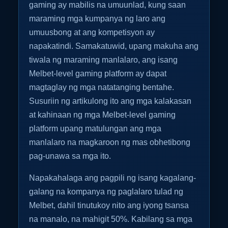
gaming ay mabilis na umuunlad, kung saan
maraming mga kumpanya ng laro ang
umuusbong at ang kompetisyon ay
napakatindi. Samakatuwid, upang makuha ang
tiwala ng maraming manlalaro, ang isang
Melbet-level gaming platform ay dapat
magtaglay ng mga natatanging bentahe.
Susuriin ng artikulong ito ang mga kalakasan
at kahinaan ng mga Melbet-level gaming
platform upang matulungan ang mga
manlalaro na magkaroon ng mas obhetibong
pag-unawa sa mga ito.
Napakahalaga ang pagpili ng isang kagalang-
galang na kompanya ng paglalaro tulad ng
Melbet, dahil tinutukoy nito ang iyong tsansa
na manalo, na mahigit 50%. Kabilang sa mga