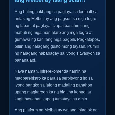
Ang huling hakbang sa pagtaya sa football sa
antas ng Melbet ay ang pagsuri sa mga logro
ng laban at pagtaya. Dapat basahin nang
mabuti ng mga manlalaro ang mga logro at
gumawa ng kanilang mga pagpili. Pagkatapos,
piliin ang halagang gusto mong tayaan. Pumili
ng halagang nababagay sa iyong sitwasyon sa
pananalapi.
Kaya naman, inirerekomenda namin na
magparehistro ka para sa serbisyong ito sa
iyong bangko sa lalong madaling panahon
upang magkaroon ka ng higit na kontrol at
kaginhawahan kapag tumataya sa amin.
Ang platform ng Melbet ay walang iniaalok na