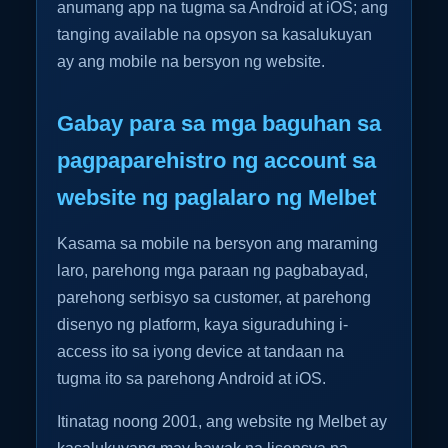
anumang app na tugma sa Android at iOS; ang
tanging available na opsyon sa kasalukuyan
ay ang mobile na bersyon ng website.
Gabay para sa mga baguhan sa
pagpaparehistro ng account sa
website ng paglalaro ng Melbet
Kasama sa mobile na bersyon ang maraming
laro, parehong mga paraan ng pagbabayad,
parehong serbisyo sa customer, at parehong
disenyo ng platform, kaya siguraduhing i-
access ito sa iyong device at tandaan na
tugma ito sa parehong Android at iOS.
Itinatag noong 2001, ang website ng Melbet ay