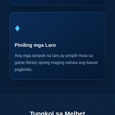
♦
Piniling mga Laro
Ang mga tampok na laro ay pinipili mula sa
game library upang maging sariwa ang bawat
pagbisita.
Tungkol sa Melbet