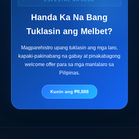
ESPESYAL NA ALOK
Handa Ka Na Bang
Tuklasin ang Melbet?
Magparehistro upang tuklasin ang mga laro,
kapaki-pakinabang na gabay at pinakabagong
welcome offer para sa mga manlalaro sa
Pilipinas.
Kunin ang ₱8,888