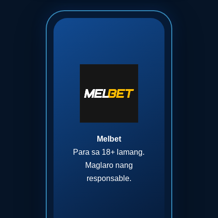
Melbet
Para sa 18+ lamang.
Maglaro nang
responsable.