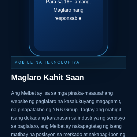
Para sa 18+ lamang.
Maglaro nang
responsable.
MOBILE NA TEKNOLOHIYA
Maglaro Kahit Saan
Ang Melbet ay isa sa mga pinaka-maaasahang
website ng paglalaro na kasalukuyang magagamit,
na pinapatakbo ng YRB Group. Taglay ang mahigit
isang dekadang karanasan sa industriya ng serbisyo
sa paglalaro, ang Melbet ay nakapagtatag ng isang
matibay na posisyon sa merkado at nakapag-ipon ng