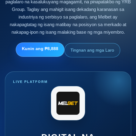
paglalaro na kasalukuyang magagamit, na pinapatakbo ng YRB
Group. Taglay ang mahigit isang dekadang karanasan sa
industriya ng serbisyo sa paglalaro, ang Melbet ay
nakapagtatag ng isang matibay na posisyon sa merkado at
nakapag-ipon ng isang malaking base ng mga miyembro.
Kunin ang ₱8,888
Tingnan ang mga Laro