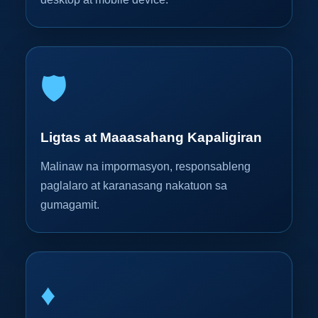
🛡️
Ligtas at Maaasahang Kapaligiran
Malinaw na impormasyon, responsableng
paglalaro at karanasang nakatuon sa
gumagamit.
♦