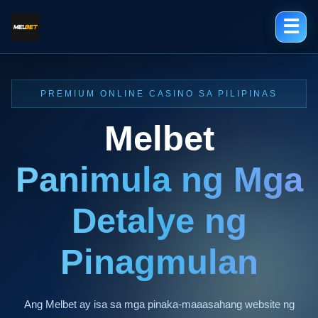
☰
PREMIUM ONLINE CASINO SA PILIPINAS
Melbet
Panimula ng Mga
Detalye ng
Pinagmulan
Ang Melbet ay isa sa mga pinaka-maaasahang website ng