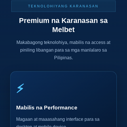
TEKNOLOHIYANG KARANASAN
Premium na Karanasan sa
Melbet
Makabagong teknolohiya, mabilis na access at
piniling libangan para sa mga manlalaro sa
Pilipinas.
⚡
Mabilis na Performance
Magaan at maaasahang interface para sa
desktop at mobile device.