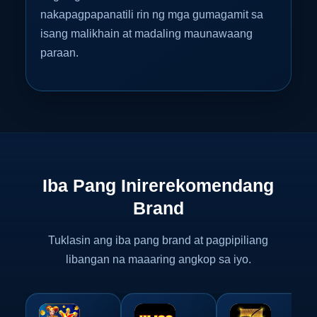
nakapagpapanatili rin ng mga gumagamit sa
isang malikhain at madaling maunawaang
paraan.
Iba Pang Inirerekomendang
Brand
Tuklasin ang iba pang brand at pagpipiliang
libangan na maaaring angkop sa iyo.