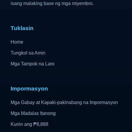
isang malaking base ng mga miyembro.
Tuklasin
Home
Tungkol sa Amin
Mga Tampok na Laro
Impormasyon
Mga Gabay at Kapaki-pakinabang na Impormasyon
Mga Madalas Itanong
Kunin ang ₱8,888