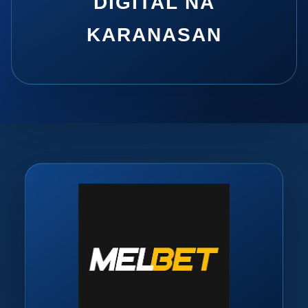
DIGITAL NA
KARANASAN