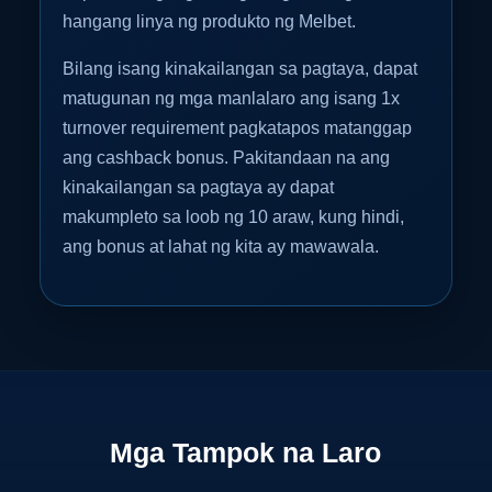
hangang linya ng produkto ng Melbet.
Bilang isang kinakailangan sa pagtaya, dapat
matugunan ng mga manlalaro ang isang 1x
turnover requirement pagkatapos matanggap
ang cashback bonus. Pakitandaan na ang
kinakailangan sa pagtaya ay dapat
makumpleto sa loob ng 10 araw, kung hindi,
ang bonus at lahat ng kita ay mawawala.
Mga Tampok na Laro