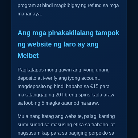
program at hindi magbibigay ng refund sa mga
mananaya.
Ang mga pinakakilalang tampok
ng website ng laro ay ang
Melbet
Pagkatapos mong gawin ang iyong unang
deposito at i-verify ang iyong account,
magdeposito ng hindi bababa sa €15 para
makatanggap ng 20 libreng spins kada araw
sa loob ng 5 magkakasunod na araw.
Mula nang itatag ang website, palagi kaming
sumusunod sa masusing etika sa trabaho, at
nagsusumikap para sa pagiging perpekto sa